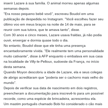
inserir Lazare à sua família. O animal morreu apenas algumas
semanas depois.
"Era nosso pequeno bebê vovô", escreveu Boudol em uma
publicação de despedida no Instagram. "Você escolheu fazer seu
último voo em meus braços na noite de 14 de maio, para se
reunir com sua tutora, que te amava tanto", disse.
Com 30 anos e cinco meses, Lazare usava fraldas, já não podia
ouvir, enxergar e dormia quase todo o dia.
No entanto, Boudol disse que ele tinha uma presença
encantadoramente vívida. "Ele realmente tem uma personalidade
muito cativante", disse à AFP enquanto o embalava em sua casa
na localidade de Villy-le-Pelloux, sudoeste da França, no início
desta semana.
Quando Moyon descobriu a idade de Lazare, ela e seus colegas
de abrigo acreditaram que "poderia ser o cachorro mais velho do
mundo".
Depois de verificar sua data de nascimento em dois registros,
preencheram a documentação para inscrevê-lo para um possível
recorde, como uma espécie de brincadeira, acrescentou ela.
Um mastim português chamado Bobi foi considerado o cão mais