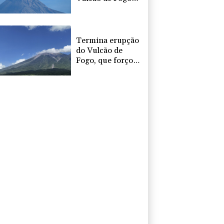
na Guatemala,
após evacuação
em massa
Termina erupção
do Vulcão de
Fogo, que forçou
evacuação
maciça na
Guatemala