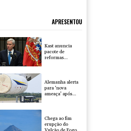
APRESENTOU
Kast anuncia
pacote de
reformas
legislativas
contra o crimen
organizado no
Chile
Alemanha alerta
para ‘nova
ameaça’ após
incidente em
aeroporto-chave
para envios à
Ucrânia
Chega ao fim
erupção do
Vulcão de Fogo