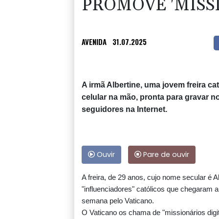
PROMOVE 'MISSI
AVENIDA
31.07.2025
A irmã Albertine, uma jovem freira c
celular na mão, pronta para gravar 
seguidores na Internet.
Ouvir
Pare de ouvir
A freira, de 29 anos, cujo nome secular é 
"influenciadores" católicos que chegaram 
semana pelo Vaticano.
O Vaticano os chama de "missionários digi