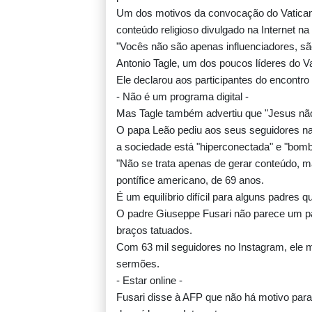
Um dos motivos da convocação do Vaticano
conteúdo religioso divulgado na Internet na e
"Vocês não são apenas influenciadores, são 
Antonio Tagle, um dos poucos líderes do Va
Ele declarou aos participantes do encontro
- Não é um programa digital -
Mas Tagle também advertiu que "Jesus não
O papa Leão pediu aos seus seguidores na
a sociedade está "hiperconectada" e "bomb
"Não se trata apenas de gerar conteúdo, m
pontífice americano, de 69 anos.
É um equilíbrio difícil para alguns padres 
O padre Giuseppe Fusari não parece um 
braços tatuados.
Com 63 mil seguidores no Instagram, ele mi
sermões.
- Estar online -
Fusari disse à AFP que não há motivo par