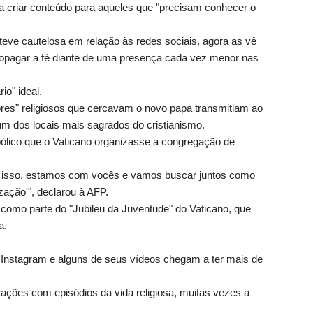
 a criar conteúdo para aqueles que "precisam conhecer o
teve cautelosa em relação às redes sociais, agora as vê
opagar a fé diante de uma presença cada vez menor nas
io" ideal.
dores" religiosos que cercavam o novo papa transmitiam ao
m dos locais mais sagrados do cristianismo.
bólico que o Vaticano organizasse a congregação de
er isso, estamos com vocês e vamos buscar juntos como
ação'", declarou à AFP.
a como parte do "Jubileu da Juventude" do Vaticano, que
a.
o Instagram e alguns de seus vídeos chegam a ter mais de
rações com episódios da vida religiosa, muitas vezes a