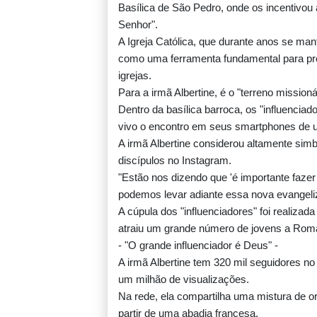
Basílica de São Pedro, onde os incentivou
Senhor".
A Igreja Católica, que durante anos se man
como uma ferramenta fundamental para pr
igrejas.
Para a irmã Albertine, é o "terreno missionár
Dentro da basílica barroca, os "influencia
vivo o encontro em seus smartphones de u
A irmã Albertine considerou altamente sim
discípulos no Instagram.
"Estão nos dizendo que 'é importante faz
podemos levar adiante essa nova evangeliz
A cúpula dos "influenciadores" foi realizad
atraiu um grande número de jovens a Rom
- "O grande influenciador é Deus" -
A irmã Albertine tem 320 mil seguidores n
um milhão de visualizações.
Na rede, ela compartilha uma mistura de o
partir de uma abadia francesa.