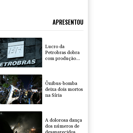
APRESENTOU
Lucro da
Petrobras dobra
com produção
recorde e alta do
petróleo
Ônibus-bomba
deixa dois mortos
na Síria
A dolorosa dança
dos números de
desaparecidos