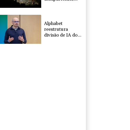
nos terremotos
na Venezuela
Alphabet
reestrutura
divisão de IA do
Google