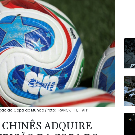
ição da Copa do Mundo / foto: FRANCK FIFE - AFP
 CHINÊS ADQUIRE