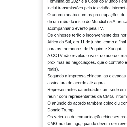
Feminina de 2027 e a Copa do Mundo Femi
inclui transmissões pela televisão, internet
O acordo acaba com as preocupações de mi
de um mês do início do Mundial na América
acompanhar o evento pela TV.
Os chineses terão o inconveniente dos horár
África do Sul, em 11 de junho, como a fina
para os moradores de Pequim e Xangai.
A CCTV não revelou o valor do acordo, mas
próximas às negociações, que o contrato e
reais).
Segundo a imprensa chinesa, as elevadas p
assinatura do acordo até agora.
Representantes da entidade com sede em Z
reunir com representantes da CMG, infor
O anúncio do acordo também coincidiu com
Donald Trump.
Os veículos de comunicação chineses rec
CMG no domingo, quando devem ser revela