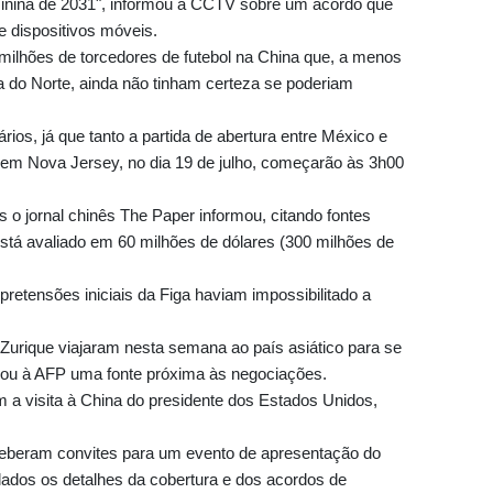
nina de 2031", informou a CCTV sobre um acordo que
 e dispositivos móveis.
lhões de torcedores de futebol na China que, a menos
 do Norte, ainda não tinham certeza se poderiam
ios, já que tanto a partida de abertura entre México e
l em Nova Jersey, no dia 19 de julho, começarão às 3h00
 o jornal chinês The Paper informou, citando fontes
stá avaliado em 60 milhões de dólares (300 milhões de
retensões iniciais da Figa haviam impossibilitado a
urique viajaram nesta semana ao país asiático para se
mou à AFP uma fonte próxima às negociações.
 a visita à China do presidente dos Estados Unidos,
eberam convites para um evento de apresentação do
dos os detalhes da cobertura e dos acordos de