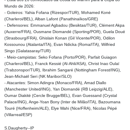
Mundo de 2026:
- Goleiros: Yahia Fofana (Rizespor/TUR), Mohamed Koné
(Charleroi/BEL), Alban Lafont (Panathinaïkos/GRE)
- Defensores: Emmanuel Agbadou (Besiktas/TUR), Clément Akpa
(Auxerre/FRA), Ousmane Diomandé (Sporting/POR), Guela Doué
(Strasbourg/FRA), Ghislain Konan (Gil Vicente/POR), Odilon
Kossounou (Atalanta/ITA), Evan Ndicka (Roma/ITA), Wilfried
Singo (Galatasaray/TUR)
- Meio-campistas: Seko Fofana (Porto/POR), Parfait Guiagon
(Charleroi/BEL), Franck Kessié (Al-Ahli/ASA), Christ Inao Oulaï
(Trabzonspor/TUR), Ibrahim Sangaré (Nottingham Forest/ING),
Jean-Michaël Seri (NK Maribor/SLO)
- Atacantes: Simon Adingra (Monaco/FRA), Amad Diallo
(Manchester United/ING), Yan Diomandé (RB Leipzig/ALE),
Oumar Diakité (Cercle Brugge/BEL), Evan Guessand (Crystal
Palace/ING), Ange-Yoan Bony (Inter de Milão/ITA), Bazoumana
Touré (Hoffenheim/ALE), Elye Wahi (Nice/FRA), Nicolas Pépé
(Villarreal/ESP)
S.Daugherty--IP