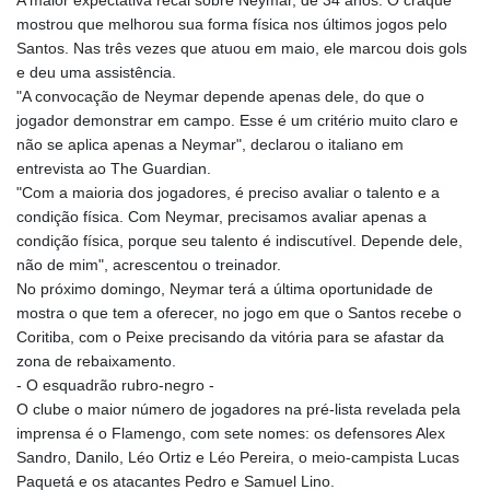
A maior expectativa recai sobre Neymar, de 34 anos. O craque
mostrou que melhorou sua forma física nos últimos jogos pelo
Santos. Nas três vezes que atuou em maio, ele marcou dois gols
e deu uma assistência.
"A convocação de Neymar depende apenas dele, do que o
jogador demonstrar em campo. Esse é um critério muito claro e
não se aplica apenas a Neymar", declarou o italiano em
entrevista ao The Guardian.
"Com a maioria dos jogadores, é preciso avaliar o talento e a
condição física. Com Neymar, precisamos avaliar apenas a
condição física, porque seu talento é indiscutível. Depende dele,
não de mim", acrescentou o treinador.
No próximo domingo, Neymar terá a última oportunidade de
mostra o que tem a oferecer, no jogo em que o Santos recebe o
Coritiba, com o Peixe precisando da vitória para se afastar da
zona de rebaixamento.
- O esquadrão rubro-negro -
O clube o maior número de jogadores na pré-lista revelada pela
imprensa é o Flamengo, com sete nomes: os defensores Alex
Sandro, Danilo, Léo Ortiz e Léo Pereira, o meio-campista Lucas
Paquetá e os atacantes Pedro e Samuel Lino.