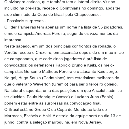
O alvinegro carioca, que também tem o lateral-direito Vitinho
incluído na pré-lista, recebe o Corinthians no domingo, após ter
sido eliminado da Copa do Brasil pela Chapecoense.
- Possíveis surpresas -
O líder Palmeiras tem apenas um nome na lista de 55 jogadores,
o meio-campista Andreas Pereira, segundo os vazamentos da
imprensa.
Neste sábado, em um dos principais confrontos da rodada, o
Verdão recebe o Cruzeiro, em ascensão depois de um mau início
de campeonato, que cede cinco jogadores à pré-lista de
convocados: os defensores Fabrício Bruno e Kaiki, os meio-
campistas Gerson e Matheus Pereira e o atacante Kaio Jorge.
No gol, Hugo Souza (Corinthians) tem estatísticas melhores do
que o veterano Weverton (Grêmio) para ser o terceiro goleiro.
Na lateral-esquerda, uma das posições em que Ancelotti admitiu
ter dúvidas, Paulo Henrique (Vasco) e Luciano Juba (Bahia)
podem estar entre as surpresas na convocação final.
O Brasil está no Grupo C da Copa do Mundo ao lado de
Marrocos, Escócia e Haiti. A estreia da equipe será no dia 13 de
junho, contra a seleção marroquina, em Nova Jersey.