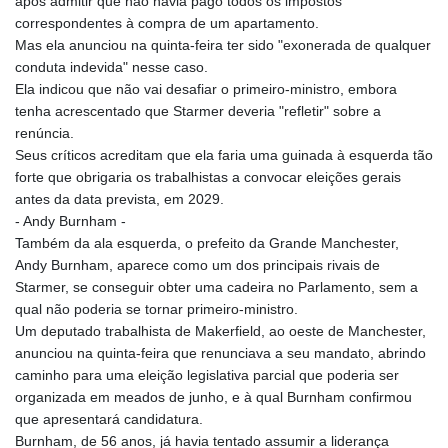
após admitir que não havia pago todos os impostos
correspondentes à compra de um apartamento.
Mas ela anunciou na quinta-feira ter sido "exonerada de qualquer
conduta indevida" nesse caso.
Ela indicou que não vai desafiar o primeiro-ministro, embora
tenha acrescentado que Starmer deveria "refletir" sobre a
renúncia.
Seus críticos acreditam que ela faria uma guinada à esquerda tão
forte que obrigaria os trabalhistas a convocar eleições gerais
antes da data prevista, em 2029.
- Andy Burnham -
Também da ala esquerda, o prefeito da Grande Manchester,
Andy Burnham, aparece como um dos principais rivais de
Starmer, se conseguir obter uma cadeira no Parlamento, sem a
qual não poderia se tornar primeiro-ministro.
Um deputado trabalhista de Makerfield, ao oeste de Manchester,
anunciou na quinta-feira que renunciava a seu mandato, abrindo
caminho para uma eleição legislativa parcial que poderia ser
organizada em meados de junho, e à qual Burnham confirmou
que apresentará candidatura.
Burnham, de 56 anos, já havia tentado assumir a liderança