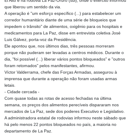
El Alto e na rodovia La Paz-Oruro (sul), onde o exército informou
que liberou um sentido da via.
A operação é "um esforço específico (...) para estabelecer um
corredor humanitário diante de uma série de bloqueios que
impedem o trânsito" de alimentos, oxigênio para os hospitais e
medicamentos para La Paz, disse em entrevista coletiva José
Luis Gálvez, porta-voz da Presidência.
Ele apontou que, nos últimos dias, três pessoas morreram
porque não puderam ser levadas a centros médicos. Durante o
dia, "foi possível (...) liberar vários pontos bloqueados" e "outros
foram retomados" pelos manifestantes, afirmou.
Víctor Valderrama, chefe das Forças Armadas, assegurou à
imprensa que durante a operação não foram usadas armas
letais.
- Cidade cercada -
Com quase todas as rotas de acesso fechadas na última
semana, os preços dos alimentos perecíveis dispararam nos
mercados de La Paz, sede dos poderes Executivo e Legislativo.
A administradora estatal de rodovias informou neste sábado que
há pelo menos 22 pontos bloqueados no país, a maioria no
departamento de La Paz.