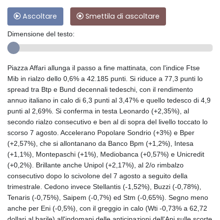
Ascoltare
Smettila di ascoltare
Dimensione del testo:
Piazza Affari allunga il passo a fine mattinata, con l'indice Ftse
Mib in rialzo dello 0,6% a 42.185 punti. Si riduce a 77,3 punti lo
spread tra Btp e Bund decennali tedeschi, con il rendimento
annuo italiano in calo di 6,3 punti al 3,47% e quello tedesco di 4,9
punti al 2,69%. Si conferma in testa Leonardo (+2,35%), al
secondo rialzo consecutivo e ben al di sopra del livello toccato lo
scorso 7 agosto. Accelerano Popolare Sondrio (+3%) e Bper
(+2,57%), che si allontanano da Banco Bpm (+1,2%), Intesa
(+1,1%), Montepaschi (+1%), Mediobanca (+0,57%) e Unicredit
(+0,2%). Brillante anche Unipol (+2,17%), al 2/o rimbalzo
consecutivo dopo lo scivolone del 7 agosto a seguito della
trimestrale. Cedono invece Stellantis (-1,52%), Buzzi (-0,78%),
Tenaris (-0,75%), Saipem (-0,7%) ed Stm (-0,65%). Segno meno
anche per Eni (-0,5%), con il greggio in calo (Wti -0,73% a 62,72
dollari al barile) all'indomani delle anticipazioni dell'Api sulle scorte