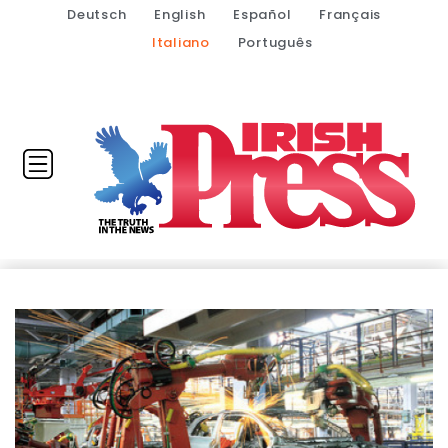
Deutsch
English
Español
Français
Italiano
Português