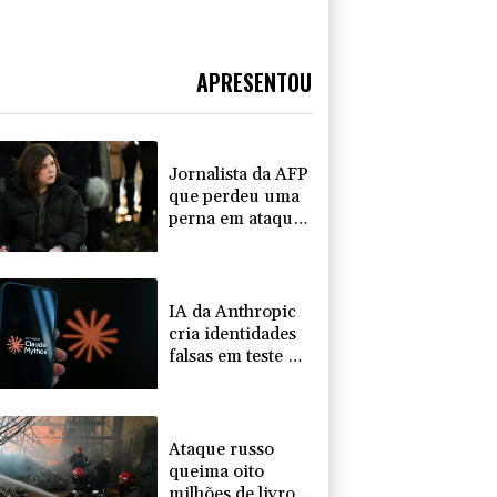
APRESENTOU
Jornalista da AFP
que perdeu uma
perna em ataque
israelense será
homenageada
pelo CPJ
IA da Anthropic
cria identidades
falsas em teste no
Reino Unido
Ataque russo
queima oito
milhões de livros