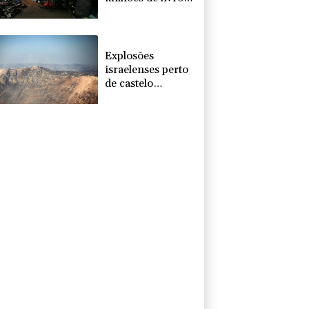
na Ucrânia,
denuncia editora
Explosões
israelenses perto
de castelo
ameaçam acordo-
quadro, diz
Líbano