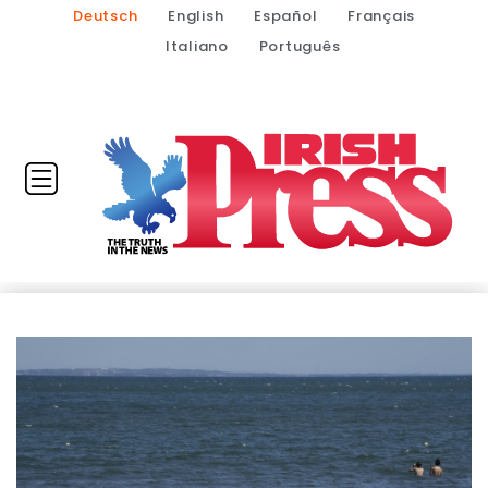
Deutsch
English
Español
Français
Italiano
Português