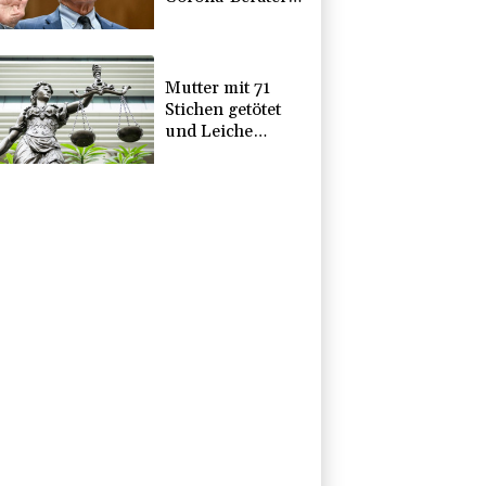
Fauci vor Gericht
stellen lassen
Mutter mit 71
Stichen getötet
und Leiche
zerstückelt:
Mann muss in
Psychiatrie