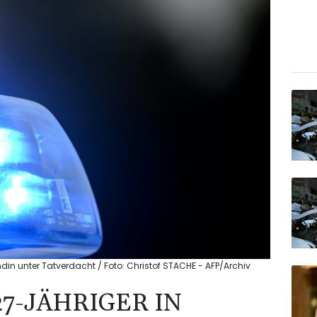
din unter Tatverdacht / Foto: Christof STACHE - AFP/Archiv
7-JÄHRIGER IN