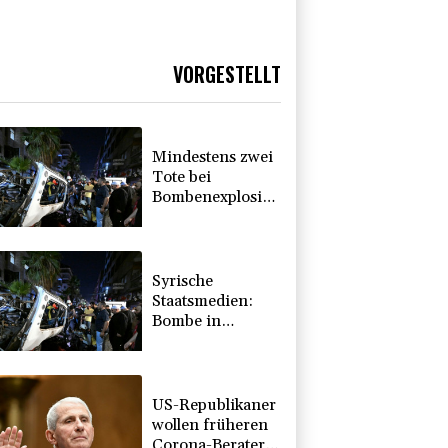
VORGESTELLT
Mindestens zwei
Tote bei
Bombenexplosion
in Kleinbus nahe
Damaskus
Syrische
Staatsmedien:
Bombe in
Kleinbus nahe
Damaskus
explodiert
US-Republikaner
wollen früheren
Corona-Berater