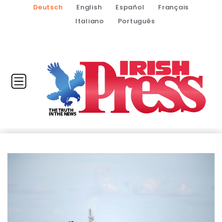
Deutsch
English
Español
Français
Italiano
Português