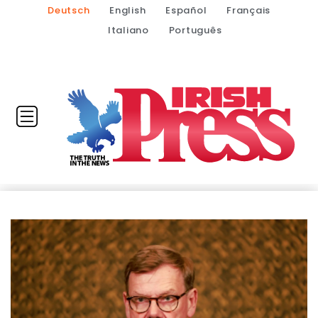
Deutsch
English
Español
Français
Italiano
Português