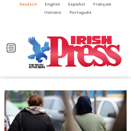
Deutsch
English
Español
Français
Italiano
Português