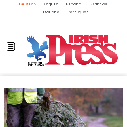
Deutsch
English
Español
Français
Italiano
Português