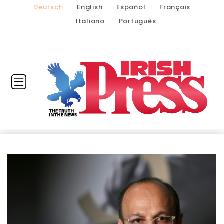
Deutsch
English
Español
Français
Italiano
Português