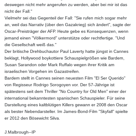
deswegen nicht mehr angerufen zu werden, aber bei mir ist das
nicht der Fall."
Vielmehr sei das Gegenteil der Fall: "Sie rufen mich sogar mehr
an, weil das Narrativ (über den Gazakrieg) sich ändert", sagte der
Oscar-Preisträger der AFP. Heute gebe es Konsequenzen, wenn
jemand einen "Völkermord" unterstütze oder rechtfertige. "Und
die Gesellschaft weiß das."
Der britische Drehbuchautor Paul Laverty hatte jüngst in Cannes
beklagt, Hollywood boykottiere Schauspielgrößen wie Bardem,
Susan Sarandon oder Mark Ruffalo wegen ihrer Kritik am
israelischen Vorgehen im Gazastreifen.
Bardem stellt in Cannes seinen neuesten Film "El Ser Querido"
von Regisseur Rodrigo Sorogoyen vor. Der 57-Jährige ist
spätestens seit dem Thriller "No Country for Old Men" einer der
international bekanntesten spanischen Schauspieler. Für seine
Darstellung eines kaltblütigen Killers gewann er 2008 den Oscar
als bester Nebendarsteller. Im James-Bond-Film "Skyfall" spielte
er 2012 den Bösewicht Silva.
J.Malbrough--IP