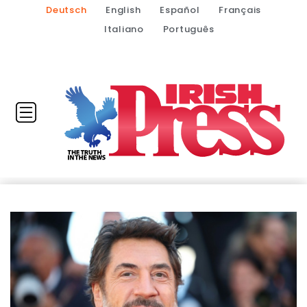
Deutsch
English
Español
Français
Italiano
Português