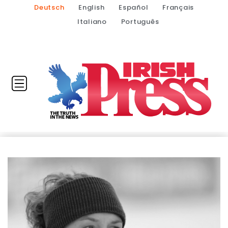
Deutsch
English
Español
Français
Italiano
Português