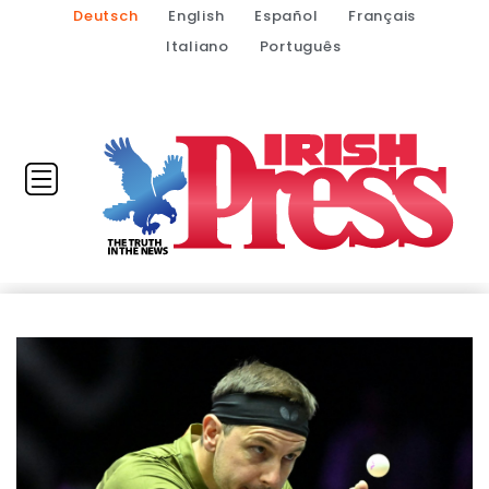
Deutsch
English
Español
Français
Italiano
Português