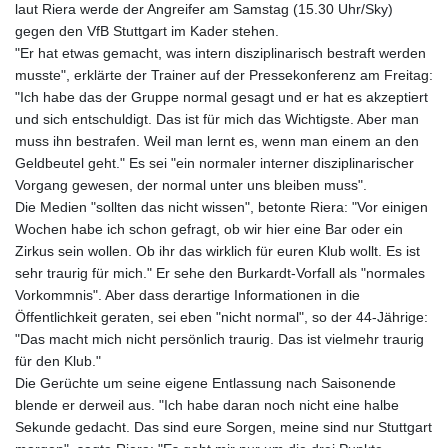
laut Riera werde der Angreifer am Samstag (15.30 Uhr/Sky)
gegen den VfB Stuttgart im Kader stehen.
"Er hat etwas gemacht, was intern disziplinarisch bestraft werden
musste", erklärte der Trainer auf der Pressekonferenz am Freitag:
"Ich habe das der Gruppe normal gesagt und er hat es akzeptiert
und sich entschuldigt. Das ist für mich das Wichtigste. Aber man
muss ihn bestrafen. Weil man lernt es, wenn man einem an den
Geldbeutel geht." Es sei "ein normaler interner disziplinarischer
Vorgang gewesen, der normal unter uns bleiben muss".
Die Medien "sollten das nicht wissen", betonte Riera: "Vor einigen
Wochen habe ich schon gefragt, ob wir hier eine Bar oder ein
Zirkus sein wollen. Ob ihr das wirklich für euren Klub wollt. Es ist
sehr traurig für mich." Er sehe den Burkardt-Vorfall als "normales
Vorkommnis". Aber dass derartige Informationen in die
Öffentlichkeit geraten, sei eben "nicht normal", so der 44-Jährige:
"Das macht mich nicht persönlich traurig. Das ist vielmehr traurig
für den Klub."
Die Gerüchte um seine eigene Entlassung nach Saisonende
blende er derweil aus. "Ich habe daran noch nicht eine halbe
Sekunde gedacht. Das sind eure Sorgen, meine sind nur Stuttgart