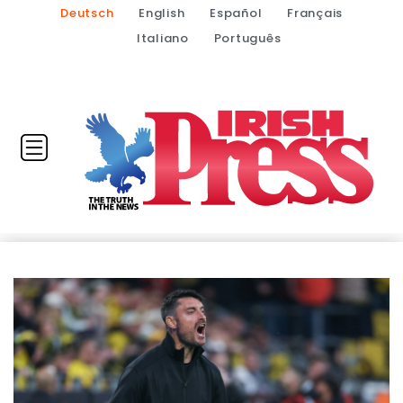
Deutsch
English
Español
Français
Italiano
Português