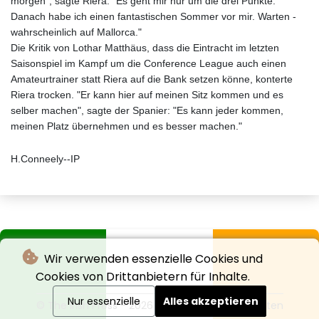
morgen", sagte Riera: "Es geht mir nur um die drei Punkte.
Danach habe ich einen fantastischen Sommer vor mir. Warten -
wahrscheinlich auf Mallorca."
Die Kritik von Lothar Matthäus, dass die Eintracht im letzten
Saisonspiel im Kampf um die Conference League auch einen
Amateurtrainer statt Riera auf die Bank setzen könne, konterte
Riera trocken. "Er kann hier auf meinen Sitz kommen und es
selber machen", sagte der Spanier: "Es kann jeder kommen,
meinen Platz übernehmen und es besser machen."
H.Conneely--IP
Wir verwenden essenzielle Cookies und
Cookies von Drittanbietern für Inhalte.
Nur essenzielle
Alles akzeptieren
© The Irish Press - 2026 - Alle Rechte vorbehalten