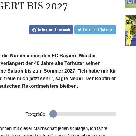
ERT BIS 2027
Teilen
auf Facebook
Teilen
auf Twitter
hr die Nummer eins des FC Bayern. Wie die
erlängert der 40 Jahre alte Torhüter seinen
ne Saison bis zum Sommer 2027. "Ich habe mir für
reue mich jetzt sehr", sagte Neuer. Der Routinier
deutschen Rekordmeisters bleiben.
Textgröße:
önnen mit dieser Mannschaft jeden schlagen, ich fahre
und bringe meine Leistung", sagte Neuer, über dessen