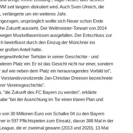
 seit langem diskutiert wird. Auch Sven Ulreich, die
 verlängerte um ein weiteres Jahr.
ingezogen, ursprünglich wollte sich Neuer schon Ende
che Zukunft aussieht. Der Weltmeister-Torwart von 2014
t wegen Muskelfaserrissen ausgefallen. Der Entschluss zur
ch beeinflusst durch den Einzug der Münchner ins
r großen Anteil hatte.
ergewöhnlicher Torhüter in seiner Geschichte - und
ren Platz ein: Er ist das Gesicht nicht nur einer, sondern
 auf wie neben dem Platz ein herausragendes Vorbild ist",
r Vorstandsvorsitzende Jan-Christian Dreesen bezeichnete
rer Vereinsgeschichte".
n, "die Zukunft des FC Bayern zu werden", erklärte
be "bei der Ausrichtung im Tor einen klaren Plan und
 von 30 Millionen Euro von Schalke 04 zu den Bayern
 in 597 Pflichtspielen zum Einsatz, davon 388 Mal in der
League, die er zweimal gewann (2013 und 2020). 13 Mal