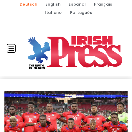
Deutsch
English
Español
Français
Italiano
Português