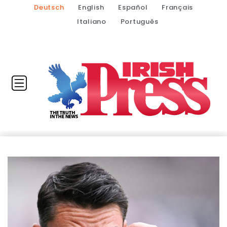
Deutsch
English
Español
Français
Italiano
Português