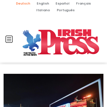
Deutsch
English
Español
Français
Italiano
Português