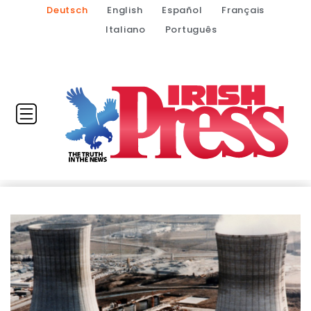
Deutsch
English
Español
Français
Italiano
Português