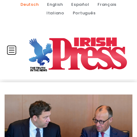
Deutsch
English
Español
Français
Italiano
Português