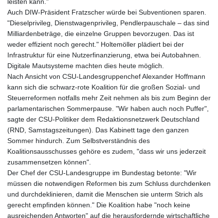
leisten kann."
Auch DIW-Präsident Fratzscher würde bei Subventionen sparen.
"Dieselprivileg, Dienstwagenprivileg, Pendlerpauschale – das sind
Milliardenbeträge, die einzelne Gruppen bevorzugen. Das ist
weder effizient noch gerecht." Holtemöller plädiert bei der
Infrastruktur für eine Nutzerfinanzierung, etwa bei Autobahnen.
Digitale Mautsysteme machten dies heute möglich.
Nach Ansicht von CSU-Landesgruppenchef Alexander Hoffmann
kann sich die schwarz-rote Koalition für die großen Sozial- und
Steuerreformen notfalls mehr Zeit nehmen als bis zum Beginn der
parlamentarischen Sommerpause. "Wir haben auch noch Puffer",
sagte der CSU-Politiker dem Redaktionsnetzwerk Deutschland
(RND, Samstagszeitungen). Das Kabinett tage den ganzen
Sommer hindurch. Zum Selbstverständnis des
Koalitionsausschusses gehöre es zudem, "dass wir uns jederzeit
zusammensetzen können".
Der Chef der CSU-Landesgruppe im Bundestag betonte: "Wir
müssen die notwendigen Reformen bis zum Schluss durchdenken
und durchdeklinieren, damit die Menschen sie unterm Strich als
gerecht empfinden können." Die Koalition habe "noch keine
ausreichenden Antworten" auf die herausfordernde wirtschaftliche