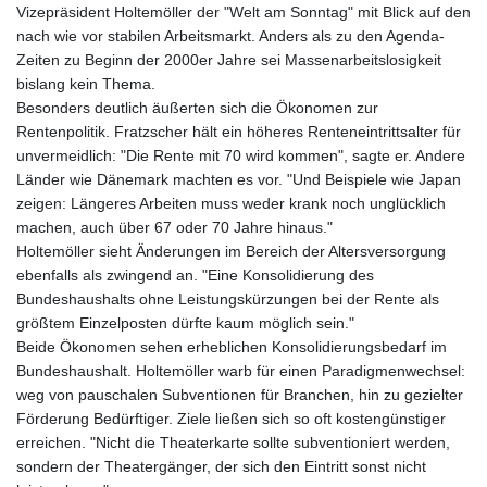
Vizepräsident Holtemöller der "Welt am Sonntag" mit Blick auf den
nach wie vor stabilen Arbeitsmarkt. Anders als zu den Agenda-
Zeiten zu Beginn der 2000er Jahre sei Massenarbeitslosigkeit
bislang kein Thema.
Besonders deutlich äußerten sich die Ökonomen zur
Rentenpolitik. Fratzscher hält ein höheres Renteneintrittsalter für
unvermeidlich: "Die Rente mit 70 wird kommen", sagte er. Andere
Länder wie Dänemark machten es vor. "Und Beispiele wie Japan
zeigen: Längeres Arbeiten muss weder krank noch unglücklich
machen, auch über 67 oder 70 Jahre hinaus."
Holtemöller sieht Änderungen im Bereich der Altersversorgung
ebenfalls als zwingend an. "Eine Konsolidierung des
Bundeshaushalts ohne Leistungskürzungen bei der Rente als
größtem Einzelposten dürfte kaum möglich sein."
Beide Ökonomen sehen erheblichen Konsolidierungsbedarf im
Bundeshaushalt. Holtemöller warb für einen Paradigmenwechsel:
weg von pauschalen Subventionen für Branchen, hin zu gezielter
Förderung Bedürftiger. Ziele ließen sich so oft kostengünstiger
erreichen. "Nicht die Theaterkarte sollte subventioniert werden,
sondern der Theatergänger, der sich den Eintritt sonst nicht