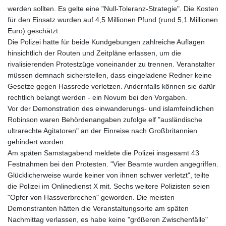
werden sollten. Es gelte eine "Null-Toleranz-Strategie". Die Kosten
für den Einsatz wurden auf 4,5 Millionen Pfund (rund 5,1 Millionen
Euro) geschätzt.
Die Polizei hatte für beide Kundgebungen zahlreiche Auflagen
hinsichtlich der Routen und Zeitpläne erlassen, um die
rivalisierenden Protestzüge voneinander zu trennen. Veranstalter
müssen demnach sicherstellen, dass eingeladene Redner keine
Gesetze gegen Hassrede verletzen. Andernfalls können sie dafür
rechtlich belangt werden - ein Novum bei den Vorgaben.
Vor der Demonstration des einwanderungs- und islamfeindlichen
Robinson waren Behördenangaben zufolge elf "ausländische
ultrarechte Agitatoren" an der Einreise nach Großbritannien
gehindert worden.
Am späten Samstagabend meldete die Polizei insgesamt 43
Festnahmen bei den Protesten. "Vier Beamte wurden angegriffen.
Glücklicherweise wurde keiner von ihnen schwer verletzt", teilte
die Polizei im Onlinedienst X mit. Sechs weitere Polizisten seien
"Opfer von Hassverbrechen" geworden. Die meisten
Demonstranten hätten die Veranstaltungsorte am späten
Nachmittag verlassen, es habe keine "größeren Zwischenfälle"