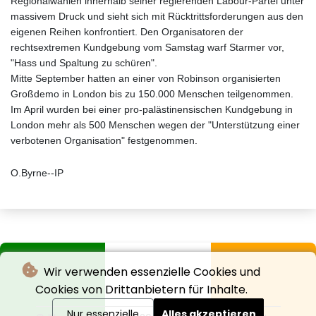
Regionalwahlen innerhalb seiner regierenden Labour-Partei unter
massivem Druck und sieht sich mit Rücktrittsforderungen aus den
eigenen Reihen konfrontiert. Den Organisatoren der
rechtsextremen Kundgebung vom Samstag warf Starmer vor,
"Hass und Spaltung zu schüren".
Mitte September hatten an einer von Robinson organisierten
Großdemo in London bis zu 150.000 Menschen teilgenommen.
Im April wurden bei einer pro-palästinensischen Kundgebung in
London mehr als 500 Menschen wegen der "Unterstützung einer
verbotenen Organisation" festgenommen.
O.Byrne--IP
Wir verwenden essenzielle Cookies und
Cookies von Drittanbietern für Inhalte.
Nur essenzielle
Alles akzeptieren