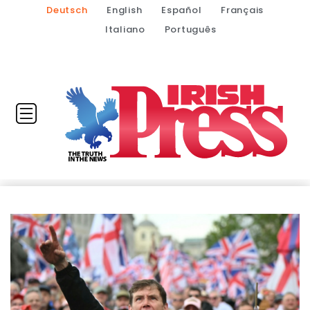
Deutsch
English
Español
Français
Italiano
Português