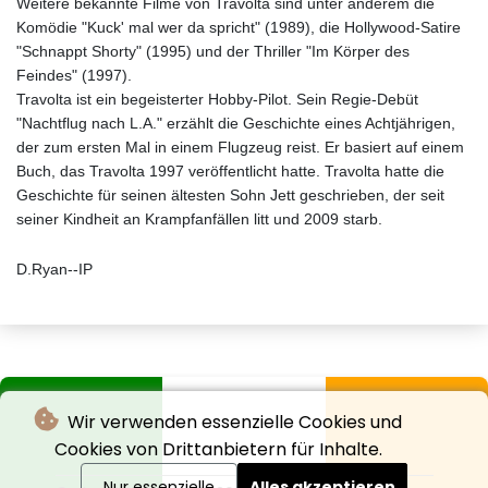
Weitere bekannte Filme von Travolta sind unter anderem die
Komödie "Kuck' mal wer da spricht" (1989), die Hollywood-Satire
"Schnappt Shorty" (1995) und der Thriller "Im Körper des
Feindes" (1997).
Travolta ist ein begeisterter Hobby-Pilot. Sein Regie-Debüt
"Nachtflug nach L.A." erzählt die Geschichte eines Achtjährigen,
der zum ersten Mal in einem Flugzeug reist. Er basiert auf einem
Buch, das Travolta 1997 veröffentlicht hatte. Travolta hatte die
Geschichte für seinen ältesten Sohn Jett geschrieben, der seit
seiner Kindheit an Krampfanfällen litt und 2009 starb.
D.Ryan--IP
Wir verwenden essenzielle Cookies und
Cookies von Drittanbietern für Inhalte.
Nur essenzielle
Alles akzeptieren