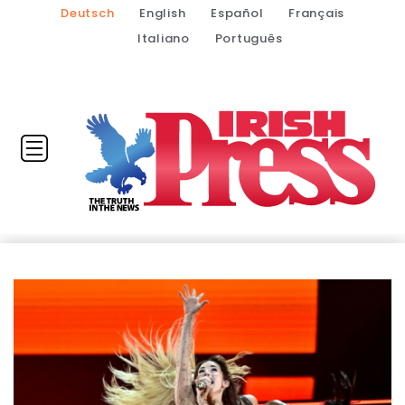
Deutsch
English
Español
Français
Italiano
Português