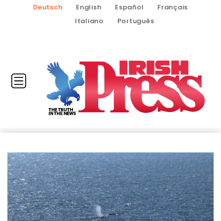
Deutsch
English
Español
Français
Italiano
Português