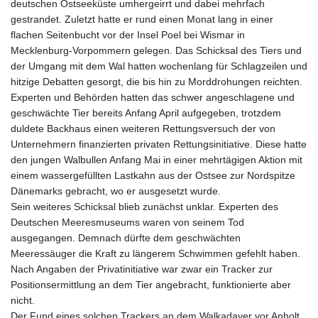
deutschen Ostseeküste umhergeirrt und dabei mehrfach
gestrandet. Zuletzt hatte er rund einen Monat lang in einer
flachen Seitenbucht vor der Insel Poel bei Wismar in
Mecklenburg-Vorpommern gelegen. Das Schicksal des Tiers und
der Umgang mit dem Wal hatten wochenlang für Schlagzeilen und
hitzige Debatten gesorgt, die bis hin zu Morddrohungen reichten.
Experten und Behörden hatten das schwer angeschlagene und
geschwächte Tier bereits Anfang April aufgegeben, trotzdem
duldete Backhaus einen weiteren Rettungsversuch der von
Unternehmern finanzierten privaten Rettungsinitiative. Diese hatte
den jungen Walbullen Anfang Mai in einer mehrtägigen Aktion mit
einem wassergefüllten Lastkahn aus der Ostsee zur Nordspitze
Dänemarks gebracht, wo er ausgesetzt wurde.
Sein weiteres Schicksal blieb zunächst unklar. Experten des
Deutschen Meeresmuseums waren von seinem Tod
ausgegangen. Demnach dürfte dem geschwächten
Meeressäuger die Kraft zu längerem Schwimmen gefehlt haben.
Nach Angaben der Privatinitiative war zwar ein Tracker zur
Positionsermittlung an dem Tier angebracht, funktionierte aber
nicht.
Der Fund eines solchen Trackers an dem Walkadaver vor Anholt