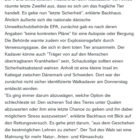
räumte letzte Zweifel aus, dass es sich um das fragliche Tier
handelt. Es gebe nun "letzte Sicherheit", erklärte Backhaus.
Ähnlich äußerte sich die nationale dänische
Umweltschutzbehörde EPA, zunächst gab es nach deren
Angaben "keine konkreten Pläne" für eine Autopsie oder Bergung.
Die Behörde warnte zudem vor Explosionsgefahr durch
Verwesungsgase, die sich in dem toten Tier ansammeln. Der
Kadaver könne auch "Träger von auf den Menschen
übertragbaren Krankheiten" sein, Schaulustige sollten einen
Sicherheitsabstand wahren. Anholt ist eine kleine Insel im
Kattegat zwischen Dänemark und Schweden. Dort war der
zunächst nicht sicher identifizierte Walkadaver am Donnerstag
entdeckt worden.
"Es ging immer darum abzuwägen, welche Option die
schlechteste ist: Den sicheren Tod des Tieres unter Qualen
abzuwarten oder ihm eine letzte Chance zu geben und ihn dabei
möglichem Stress auszusetzen", erklärte Backhaus mit Blick auf
den Rettungsversuch. Es gehe jetzt darum, "aus dem Geschehen
die bestmöglichen Lehren zu ziehen". Der Tod des Wals sei eine
Mahnung für mehr Natur-, Arten- und Klimaschutz.